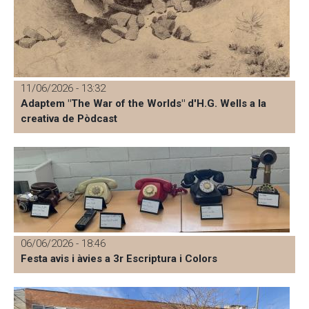
11/06/2026 - 13:32
Adaptem "The War of the Worlds" d'H.G. Wells a la
creativa de Pòdcast
06/06/2026 - 18:46
Festa avis i àvies a 3r Escriptura i Colors