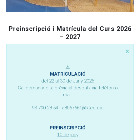
Moodle
Documents autoritzacions / Justificants
Documentació Activitats Extraescolars
Preinscripció i Matrícula del Curs 2026
– 2027
⚠︎
MATRICULACIÓ
del 22 al 30 de Juny 2026
Cal demanar cita prèvia al despatx via telèfon o
mail:
93 790 28 54 - a8067661@xtec.cat
PREINSCRIPCIÓ
10 de juny