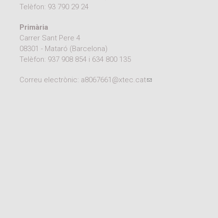
Telèfon:
93 790 29 24
Primària
Carrer Sant Pere 4
08301 - Mataró (Barcelona)
Telèfon:
937 908 854
i
634 800 135
Correu electrònic:
a8067661@xtec.cat
(link sends e-mail)