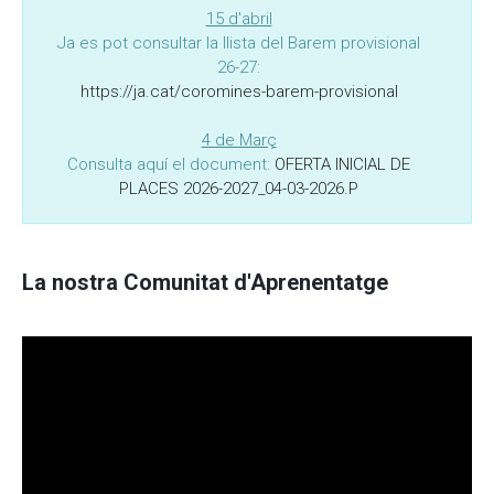
15 d'abril
Ja es pot consultar la llista del Barem provisional
26-27:
https://ja.cat/coromines-barem-provisional
4 de Març
Consulta aquí el document:
OFERTA INICIAL DE
PLACES 2026-2027_04-03-2026.P
La nostra Comunitat d'Aprenentatge