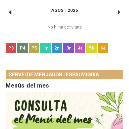
AGOST 2026
No hi ha activitats
P3
P4
P5
1r
2n
3r
4t
5è
6è
SERVEI DE MENJADOR I ESPAI MIGDIA
Menús del mes