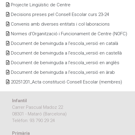
Moodle
Documents autoritzacions / Justificants
Projecte Lingüístic de Centre
Decisions preses pel Consell Escolar curs 23-24
Documentació Activitats Extraescolars
Convenis amb diverses entitats i col·laboracions
Normes d'Organització i Funcionament de Centre (NOFC)
Document de benvinguda a l'escola_versió en català
Document de benvinguda a l'escola_versió en castellà
Document de benvinguda a l'escola_versió en anglès
Document de benvinguda a l'escola_versió en àrab
20251201_Acta constitució Consell Escolar (membres)
Infantil
Carrer Pascual Madoz 22
08301 - Mataró (Barcelona)
Telèfon:
93 790 29 24
Primària