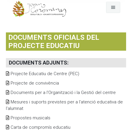
Cerca
L'escola
DOCUMENTS OFICIALS DEL
Fem pinya
El dia a dia
PROJECTE EDUCATIU
Comunitat
Any rere any
El nostre projecte
DOCUMENTS ADJUNTS
:
Qui som
On som
Assemblea-Plenari i comissions
Projecte Educatiu de Centre (PEC)
Projecte de convivència
Fotografies i vídeos
GEP
Comunitat d'aprenentatge
Documents per a l'Organització i la Gestió del centre
Documents oficials
EDC Estratègia Digital de Centre
AFA Coromines
Àlbums de fotografies
Mesures i suports previstes per a l'atenció educativa de
l'alumnat
Menjador
Projectes de comunitat
Vídeos a Vimeo
Documents oficials del projecte educatiu
Propostes musicals
Contacte
Documentació econòmica de l'escola
Carta de compromís educatiu