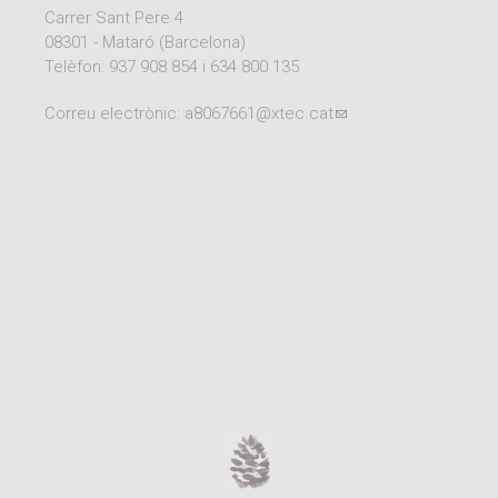
Carrer Sant Pere 4
08301 - Mataró (Barcelona)
Telèfon:
937 908 854
i
634 800 135
Correu electrònic:
a8067661@xtec.cat
(link sends e-mail)